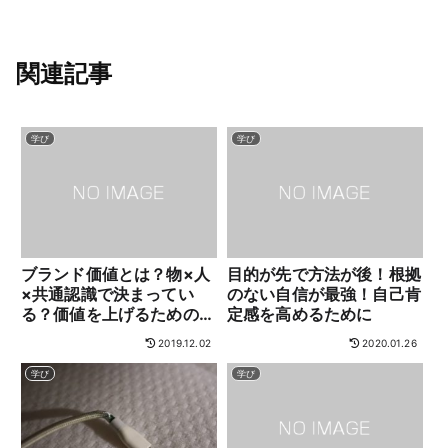
関連記事
学び
学び
ブランド価値とは？物×人
目的が先で方法が後！根拠
×共通認識で決まってい
のない自信が最強！自己肯
る？価値を上げるためのメ
定感を高めるために
モ
2019.12.02
2020.01.26
学び
学び