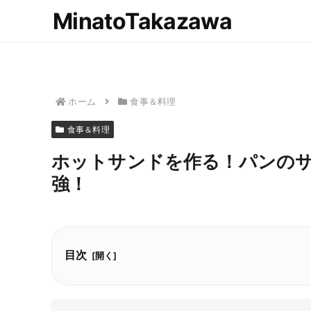
MinatoTakazawa
ホーム
食事＆料理
食事＆料理
ホットサンドを作る！パンの
強！
目次